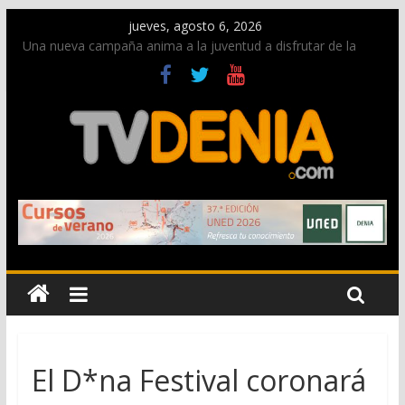
jueves, agosto 6, 2026
Una nueva campaña anima a la juventud a disfrutar de la
fiesta sin alcohol
Paco Adsuar dona al Arxiu de Dénia más de 50.000 imágenes
de la memoria visual de la ciudad
La Entraeta Festera llena de ambiente la calle Marqués de
Campo con la recepción a la Capitanía Cristiana
El XII Festival de Jazz de Dénia reunirá durante agosto a
figuras nacionales e internacionales en los Jardins de
Torrecremada
Los Moros y Cristianos 2026 reciben las llaves de la ciudad y
dan inicio a las fiestas en Dénia
El D*na Festival coronará