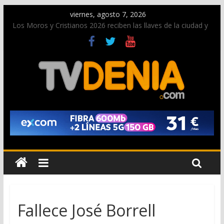
viernes, agosto 7, 2026
Los Moros y Cristianos 2026 reciben las llaves de la ciudad y
dan inicio a las fiestas en Dénia
El bando moro protagonista en la Segunda Entraeta Festera
Paco Adsuar dona al Arxiu de Dénia más de 50.000 imágenes
de la memoria visual de la ciudad
La Entraeta Festera llena de ambiente la calle Marqués de
Campo con la recepción a la Capitanía Cristiana
El XII Festival de Jazz de Dénia reunirá durante agosto a
figuras nacionales e internacionales en los Jardins de
Torrecremada
Fallece José Borrell