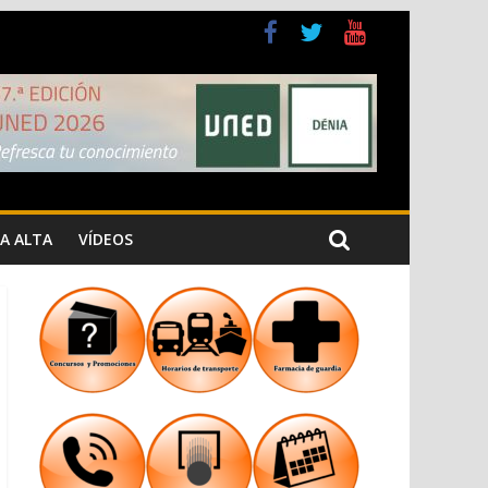
 Cristiana
 los Jardins de Torrecremada
A ALTA
VÍDEOS