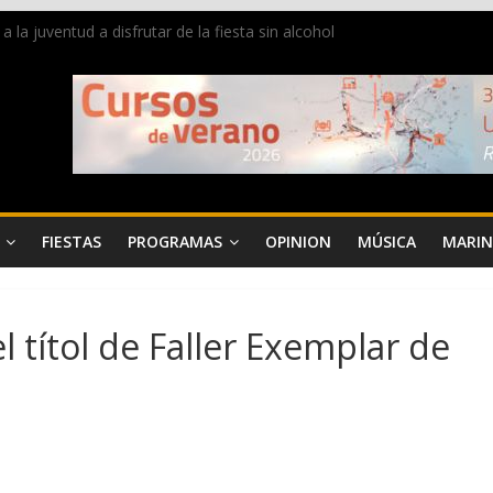
a juventud a disfrutar de la fiesta sin alcohol
de Dénia más de 50.000 imágenes de la memoria visual de la ciudad
e ambiente la calle Marqués de Campo con la recepción a la Capitanía
Dénia reunirá durante agosto a figuras nacionales e internacionales en
reciben las llaves de la ciudad y dan inicio a las fiestas en Dénia
FIESTAS
PROGRAMAS
OPINION
MÚSICA
MARIN
 títol de Faller Exemplar de