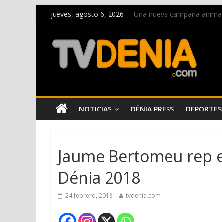
jueves, agosto 6, 2026
Una nueva campaña anima a l
Paco Adsuar dona al Arxiu 
La Entraeta Festera llena d
El XII Festival de Jazz de 
Los Moros y Cristianos 2026 
NOTICIAS
DÉNIA PRESS
DEPORTES
Jaume Bertomeu rep el
Dénia 2018
24 febrero, 2018
tvdenia.com