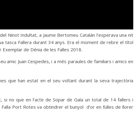
 del Ninot Indultat, a Jaume Bertomeu Catalán l’esperava una nit
a tasca Fallera durant 34 anys. Era el moment de rebre el títol
ler Exemplar de Dénia de les Falles 2018.
eu amic Juan Cespedes, i a més paraules de familiars i amics en
nes que han estat en el seu voltant durant la seva trajectòria
 si no que en l’acte de Sopar de Gala un total de 14 fallers i
Falla Port Rotes va obtindrer el bunyol d’or en fulles de llorer
l