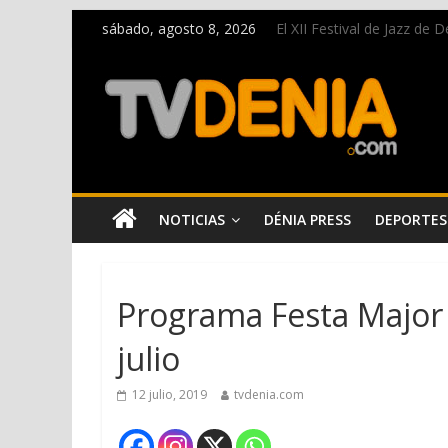
sábado, agosto 8, 2026
El XII Festival de Jazz de
Una nueva oportunidad pa
El bando moro protagonist
Paco Adsuar dona al Arxiu
La Entraeta Festera llena 
NOTICIAS
DÉNIA PRESS
DEPORTES
Programa Festa Major 
julio
12 julio, 2019
tvdenia.com