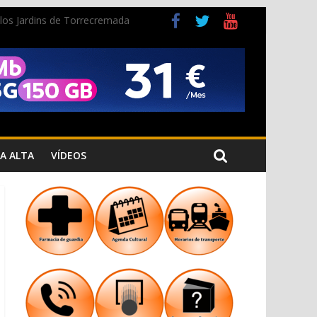
n los Jardins de Torrecremada
a Cristiana
A ALTA
VÍDEOS