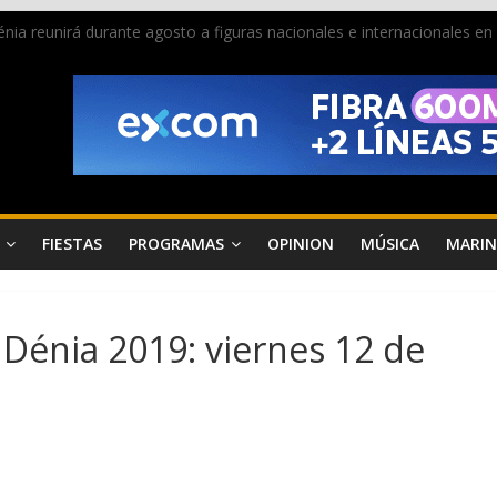
 Dénia reunirá durante agosto a figuras nacionales e internacionales e
ra donar sangre en Cruz Roja Dénia
a en la Segunda Entraeta Festera
 de Dénia más de 50.000 imágenes de la memoria visual de la ciudad
de ambiente la calle Marqués de Campo con la recepción a la Capitaní
FIESTAS
PROGRAMAS
OPINION
MÚSICA
MARIN
Dénia 2019: viernes 12 de