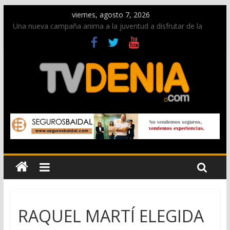
viernes, agosto 7, 2026
Una nueva campaña anima a la juventud a disfrutar de la
fiesta sin alcohol
Paco Adsuar dona al Arxiu de Dénia más de 50.000 imágenes
de la memoria visual de la ciudad
La Entraeta Festera llena de ambiente la calle Marqués de
Campo con la recepción a la Capitanía Cristiana
El XII Festival de Jazz de Dénia reunirá durante agosto a
figuras nacionales e internacionales en los Jardins de
Torrecremada
Los Moros y Cristianos 2026 reciben las llaves de la ciudad y
dan inicio a las fiestas en Dénia
RAQUEL MARTÍ ELEGIDA