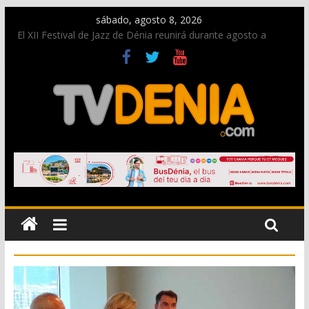
sábado, agosto 8, 2026
El XII Festival de Jazz de Dénia reunirá durante agosto a
figuras nacionales e internacionales en los Jardins de
Torrecremada
Una nueva oportunidad para donar sangre en Cruz Roja
Dénia
El bando moro protagonista en la Segunda Entraeta Festera
Paco Adsuar dona al Arxiu de Dénia más de 50.000 imágenes
de la memoria visual de la ciudad
La Entraeta Festera llena de ambiente la calle Marqués de
Campo con la recepción a la Capitanía Cristiana