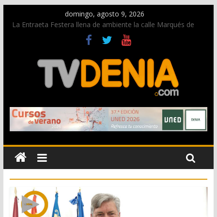
domingo, agosto 9, 2026
La Entraeta Festera llena de ambiente la calle Marqués de
Campo con la recepción a la Capitanía Cristiana
Dos personas fallecen en un grave accidente en la N-332
entre Benissa y Calp
Una nueva oportunidad para donar sangre en Cruz Roja
Dénia
El bando moro protagonista en la Segunda Entraeta Festera
Paco Adsuar dona al Arxiu de Dénia más de 50.000 imágenes
de la memoria visual de la ciudad