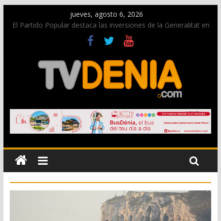
jueves, agosto 6, 2026
El Partido Popular destaca las inversiones de la Generalitat en
Dénia y la Marina Alta contempladas en los nuevos
presupuestos autonómicos
La Entraeta Festera llena de ambiente la calle Marqués de
Campo con la recepción a la Capitanía Cristiana
El XII Festival de Jazz de Dénia reunirá durante agosto a
figuras nacionales e internacionales en los Jardins de
Torrecremada
Los Moros y Cristianos 2026 reciben las llaves de la ciudad y
dan inicio a las fiestas en Dénia
Una nueva campaña anima a la juventud a disfrutar de la
fiesta sin alcohol