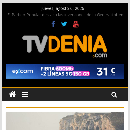
jueves, agosto 6, 2026
El Partido Popular destaca las inversiones de la Generalitat en
Dénia y la Marina Alta contempladas en los nuevos
presupuestos autonómicos
La Entraeta Festera llena de ambiente la calle Marqués de
Campo con la recepción a la Capitanía Cristiana
El XII Festival de Jazz de Dénia reunirá durante agosto a
figuras nacionales e internacionales en los Jardins de
Torrecremada
Los Moros y Cristianos 2026 reciben las llaves de la ciudad y
dan inicio a las fiestas en Dénia
Una nueva campaña anima a la juventud a disfrutar de la
fiesta sin alcohol