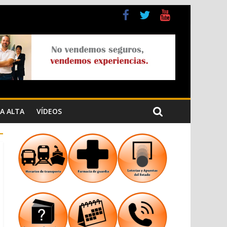
a Cristiana
n los Jardins de Torrecremada
A ALTA
VÍDEOS