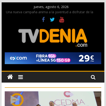
jueves, agosto 6, 2026
Una nueva campaña anima a la juventud a disfrutar de la
fiesta sin alcohol
Paco Adsuar dona al Arxiu de Dénia más de 50.000 imágenes
de la memoria visual de la ciudad
La Entraeta Festera llena de ambiente la calle Marqués de
Campo con la recepción a la Capitanía Cristiana
El XII Festival de Jazz de Dénia reunirá durante agosto a
figuras nacionales e internacionales en los Jardins de
Torrecremada
Los Moros y Cristianos 2026 reciben las llaves de la ciudad y
dan inicio a las fiestas en Dénia