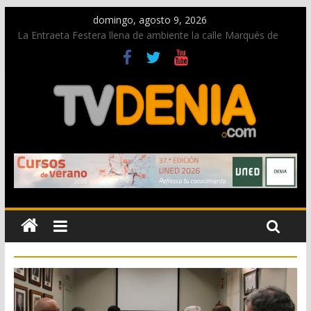
domingo, agosto 9, 2026
La Entraeta Festera llena de ambiente la calle Marqués de
Campo con la recepción a la Capitanía Cristiana
Dos personas fallecen en un grave accidente en la N-332
entre Benissa y Calp
Una nueva oportunidad para donar sangre en Cruz Roja
Dénia
El bando moro protagonista en la Segunda Entraeta Festera
Paco Adsuar dona al Arxiu de Dénia más de 50.000 imágenes
de la memoria visual de la ciudad