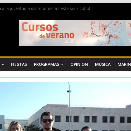
la juventud a disfrutar de la fiesta sin alcohol
 de Dénia más de 50.000 imágenes de la memoria visual de la ciudad
de ambiente la calle Marqués de Campo con la recepción a la Capitaní
Dénia reunirá durante agosto a figuras nacionales e internacionales e
 reciben las llaves de la ciudad y dan inicio a las fiestas en Dénia
FIESTAS
PROGRAMAS
OPINION
MÚSICA
MARIN