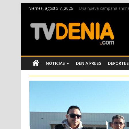
viernes, agosto 7, 2026
Una nueva campaña anima a 
Paco Adsuar dona al Arxiu
La Entraeta Festera llena 
El XII Festival de Jazz de 
Los Moros y Cristianos 2026
NOTICIAS
DÉNIA PRESS
DEPORTES