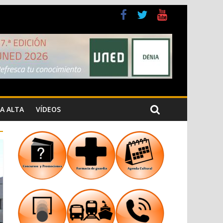
a Cristiana
n los Jardins de Torrecremada
A ALTA
VÍDEOS