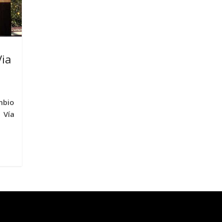
Via
mbio
 Vía