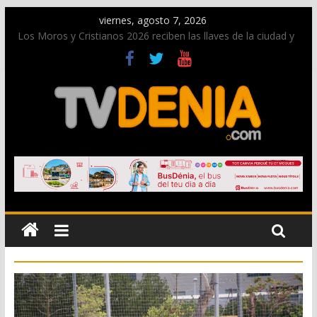
viernes, agosto 7, 2026
Los Moros y Cristianos 2026 reciben las llaves de la ciudad y
dan inicio a las fiestas en Dénia
El bando moro protagonista en la Segunda Entraeta Festera
Paco Adsuar dona al Arxiu de Dénia más de 50.000 imágenes
de la memoria visual de la ciudad
La Entraeta Festera llena de ambiente la calle Marqués de
Campo con la recepción a la Capitanía Cristiana
El XII Festival de Jazz de Dénia reunirá durante agosto a
figuras nacionales e internacionales en los Jardins de
Torrecremada