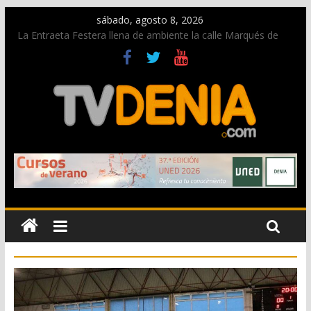
sábado, agosto 8, 2026
La Entraeta Festera llena de ambiente la calle Marqués de
Campo con la recepción a la Capitanía Cristiana
Dos personas fallecen en un grave accidente en la N-332
entre Benissa y Calp
Una nueva oportunidad para donar sangre en Cruz Roja
Dénia
El bando moro protagonista en la Segunda Entraeta Festera
Paco Adsuar dona al Arxiu de Dénia más de 50.000 imágenes
de la memoria visual de la ciudad