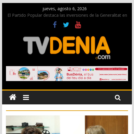
jueves, agosto 6, 2026
El Partido Popular destaca las inversiones de la Generalitat en
Dénia y la Marina Alta contempladas en los nuevos
presupuestos autonómicos
La Entraeta Festera llena de ambiente la calle Marqués de
Campo con la recepción a la Capitanía Cristiana
El XII Festival de Jazz de Dénia reunirá durante agosto a
figuras nacionales e internacionales en los Jardins de
Torrecremada
Los Moros y Cristianos 2026 reciben las llaves de la ciudad y
dan inicio a las fiestas en Dénia
Una nueva campaña anima a la juventud a disfrutar de la
fiesta sin alcohol