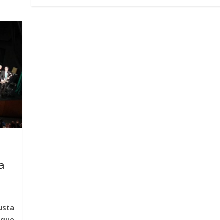
a
usta
 que