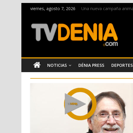
viernes, agosto 7, 2026
Una nueva campaña anima a 
Paco Adsuar dona al Arxiu
La Entraeta Festera llena 
El XII Festival de Jazz de 
Los Moros y Cristianos 2026
NOTICIAS
DÉNIA PRESS
DEPORTES