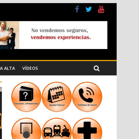
a Cristiana
n los Jardins de Torrecremada
A ALTA
VÍDEOS