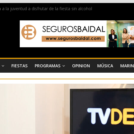
la juventud a disfrutar de la fiesta sin alcohol
 de Dénia más de 50.000 imágenes de la memoria visual de la ciudad
de ambiente la calle Marqués de Campo con la recepción a la Capitaní
Dénia reunirá durante agosto a figuras nacionales e internacionales e
 reciben las llaves de la ciudad y dan inicio a las fiestas en Dénia
FIESTAS
PROGRAMAS
OPINION
MÚSICA
MARIN