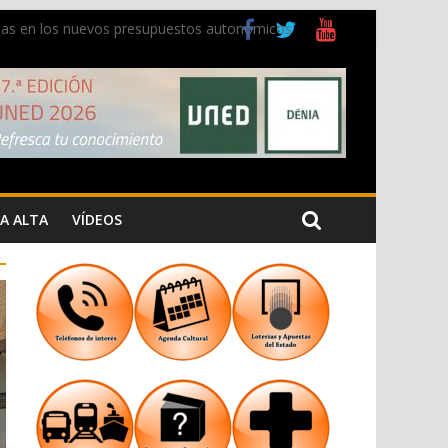
ladas en los nuevos presupuestos autonómicos
 Cristiana
 los Jardins de Torrecremada
A ALTA
VÍDEOS