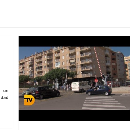
o un
idad