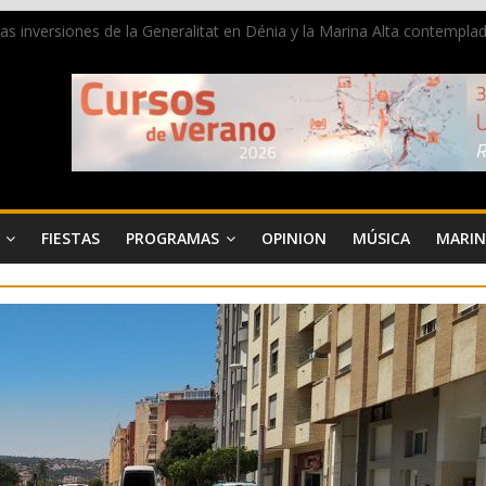
 las inversiones de la Generalitat en Dénia y la Marina Alta contemp
e ambiente la calle Marqués de Campo con la recepción a la Capitanía
Dénia reunirá durante agosto a figuras nacionales e internacionales en
reciben las llaves de la ciudad y dan inicio a las fiestas en Dénia
a juventud a disfrutar de la fiesta sin alcohol
FIESTAS
PROGRAMAS
OPINION
MÚSICA
MARIN