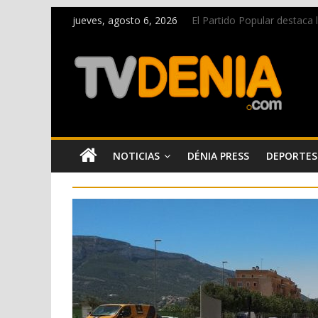
jueves, agosto 6, 2026
El Partido Popular destaca
La Entraeta Festera llena d
El XII Festival de Jazz de 
Los Moros y Cristianos 2026 
Una nueva campaña anima a l
NOTICIAS
DÉNIA PRESS
DEPORTES