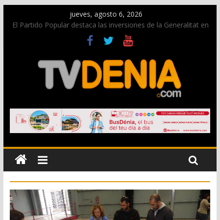
jueves, agosto 6, 2026
El Partido Popular destaca las inversiones de la Generalitat en
Dénia y la Marina Alta contempladas en los nuevos
presupuestos autonómicos
La Entraeta Festera llena de ambiente la calle Marqués de
Campo con la recepción a la Capitanía Cristiana
El XII Festival de Jazz de Dénia reunirá durante agosto a
figuras nacionales e internacionales en los Jardins de
Torrecremada
Los Moros y Cristianos 2026 reciben las llaves de la ciudad y
dan inicio a las fiestas en Dénia
Una nueva campaña anima a la juventud a disfrutar de la
fiesta sin alcohol