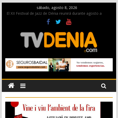
sábado, agosto 8, 2026
El XII Festival de Jazz de Dénia reunirá durante agosto a
figuras nacionales e internacionales en los Jardins de
Torrecremada
Una nueva oportunidad para donar sangre en Cruz Roja
Dénia
El bando moro protagonista en la Segunda Entraeta Festera
Paco Adsuar dona al Arxiu de Dénia más de 50.000 imágenes
de la memoria visual de la ciudad
La Entraeta Festera llena de ambiente la calle Marqués de
Campo con la recepción a la Capitanía Cristiana