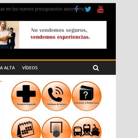
ladas en los nuevos presupuestos autonómicos
 Cristiana
 los Jardins de Torrecremada
A ALTA
VÍDEOS