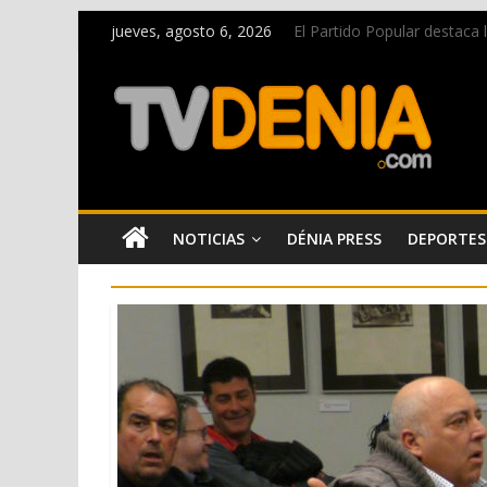
jueves, agosto 6, 2026
El Partido Popular destaca
La Entraeta Festera llena d
El XII Festival de Jazz de 
Los Moros y Cristianos 2026 
Una nueva campaña anima a l
NOTICIAS
DÉNIA PRESS
DEPORTES