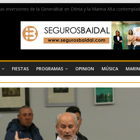
 las inversiones de la Generalitat en Dénia y la Marina Alta contemp
e ambiente la calle Marqués de Campo con la recepción a la Capitanía
Dénia reunirá durante agosto a figuras nacionales e internacionales en
reciben las llaves de la ciudad y dan inicio a las fiestas en Dénia
a juventud a disfrutar de la fiesta sin alcohol
FIESTAS
PROGRAMAS
OPINION
MÚSICA
MARIN