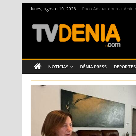
lunes, agosto 10, 2026
Paco Adsuar dona al Arxiu 
Nacen las primeras tortuga
Dos personas fallecen en u
Una nueva oportunidad par
El bando moro protagonista
NOTICIAS
DÉNIA PRESS
DEPORTES