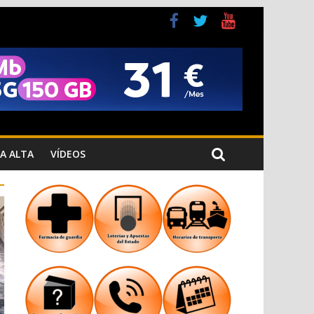
veses
A ALTA
VÍDEOS