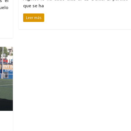
s el
que se ha
uelo
Leer más
s