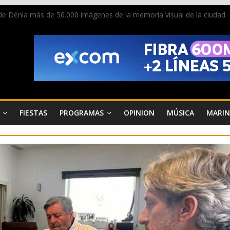
de Dénia más de 50.000 imágenes de la memoria visual de la ciudad
s de Diana y eclosionan otras no identificadas en la playa de Les De
n grave accidente en la N-332 entre Benissa y Calp
a donar sangre en Cruz Roja Dénia
 en la Segunda Entraeta Festera
FIESTAS
PROGRAMAS
OPINION
MÚSICA
MARIN