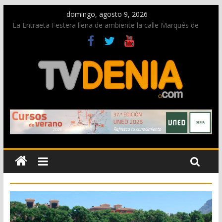
domingo, agosto 9, 2026
La Entraeta Festera llena de ambiente la calle Marqués de
Campo con la recepción a la Capitanía Cristiana
Dos personas fallecen en un grave accidente en la N-332
entre Benissa y Calp
Una nueva oportunidad para donar sangre en Cruz Roja
Dénia
El bando moro protagonista en la Segunda Entraeta Festera
Paco Adsuar dona al Arxiu de Dénia más de 50.000 imágenes
de la memoria visual de la ciudad