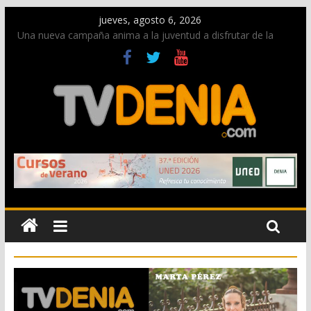
jueves, agosto 6, 2026
Una nueva campaña anima a la juventud a disfrutar de la
fiesta sin alcohol
Paco Adsuar dona al Arxiu de Dénia más de 50.000 imágenes
de la memoria visual de la ciudad
La Entraeta Festera llena de ambiente la calle Marqués de
Campo con la recepción a la Capitanía Cristiana
El XII Festival de Jazz de Dénia reunirá durante agosto a
figuras nacionales e internacionales en los Jardins de
Torrecremada
Los Moros y Cristianos 2026 reciben las llaves de la ciudad y
dan inicio a las fiestas en Dénia