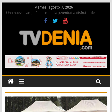
viernes, agosto 7, 2026
Una nueva campaña anima a la juventud a disfrutar de la
fiesta sin alcohol
Paco Adsuar dona al Arxiu de Dénia más de 50.000 imágenes
de la memoria visual de la ciudad
La Entraeta Festera llena de ambiente la calle Marqués de
Campo con la recepción a la Capitanía Cristiana
El XII Festival de Jazz de Dénia reunirá durante agosto a
figuras nacionales e internacionales en los Jardins de
Torrecremada
Los Moros y Cristianos 2026 reciben las llaves de la ciudad y
dan inicio a las fiestas en Dénia