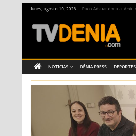
lunes, agosto 10, 2026
Paco Adsuar dona al Arxiu 
Nacen las primeras tortuga
Dos personas fallecen en u
Una nueva oportunidad par
El bando moro protagonista
NOTICIAS
DÉNIA PRESS
DEPORTES