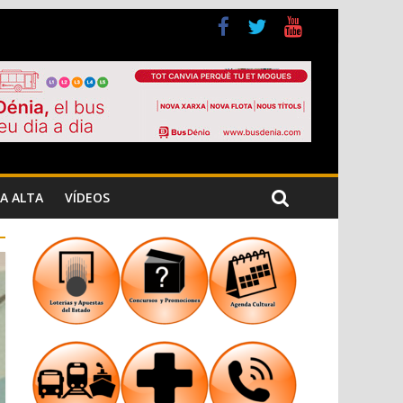
veses
A ALTA
VÍDEOS