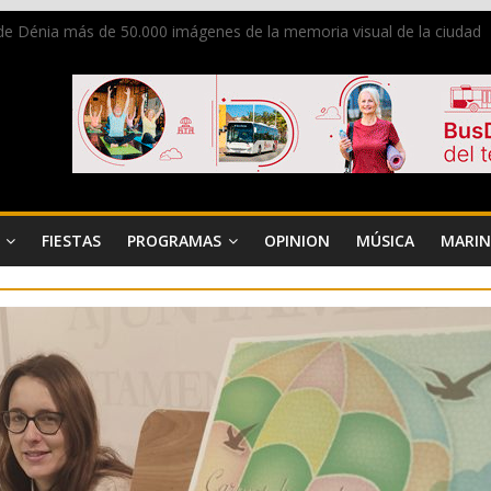
de Dénia más de 50.000 imágenes de la memoria visual de la ciudad
s de Diana y eclosionan otras no identificadas en la playa de Les De
n grave accidente en la N-332 entre Benissa y Calp
a donar sangre en Cruz Roja Dénia
 en la Segunda Entraeta Festera
FIESTAS
PROGRAMAS
OPINION
MÚSICA
MARIN