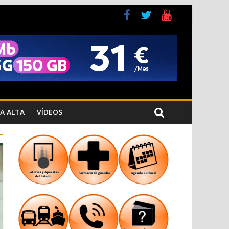
a Cristiana
n los Jardins de Torrecremada
A ALTA
VÍDEOS