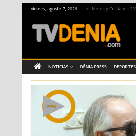
viernes, agosto 7, 2026
Los Moros y Cristianos 2026
El bando moro protagonist
Paco Adsuar dona al Arxiu
La Entraeta Festera llena 
El XII Festival de Jazz de 
NOTICIAS
DÉNIA PRESS
DEPORTES