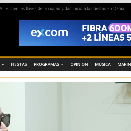
 reciben las llaves de la ciudad y dan inicio a las fiestas en Dénia
a en la Segunda Entraeta Festera
 de Dénia más de 50.000 imágenes de la memoria visual de la ciudad
de ambiente la calle Marqués de Campo con la recepción a la Capitaní
Dénia reunirá durante agosto a figuras nacionales e internacionales e
FIESTAS
PROGRAMAS
OPINION
MÚSICA
MARIN