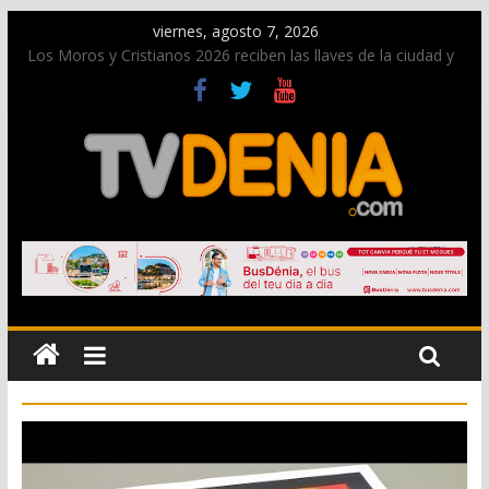
viernes, agosto 7, 2026
Los Moros y Cristianos 2026 reciben las llaves de la ciudad y
dan inicio a las fiestas en Dénia
El bando moro protagonista en la Segunda Entraeta Festera
Paco Adsuar dona al Arxiu de Dénia más de 50.000 imágenes
de la memoria visual de la ciudad
La Entraeta Festera llena de ambiente la calle Marqués de
Campo con la recepción a la Capitanía Cristiana
El XII Festival de Jazz de Dénia reunirá durante agosto a
figuras nacionales e internacionales en los Jardins de
Torrecremada