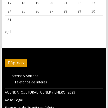
17
18
19
20
21
22
23
24
25
26
27
28
29
30
31
« Jul
Páginas
Loterias y Sorteos
Teléfonos de Interés
AGENDA CULTURAL GENER / ENERO 2023
Aviso Legal
Farmacias de Guardia en Dénia