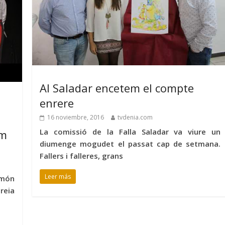
Al Saladar encetem el compte
enrere
16 noviembre, 2016
tvdenia.com
La comissió de la Falla Saladar va viure un
om
diumenge mogudet el passat cap de setmana.
Fallers i falleres, grans
Leer más
 món
reia