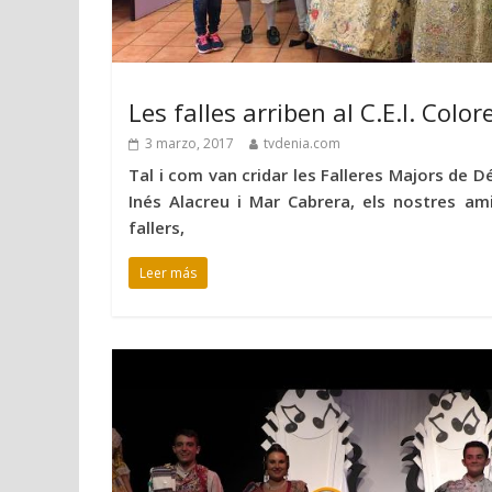
Les falles arriben al C.E.I. Color
3 marzo, 2017
tvdenia.com
Tal i com van cridar les Falleres Majors de Dé
Inés Alacreu i Mar Cabrera, els nostres ami
fallers,
Leer más