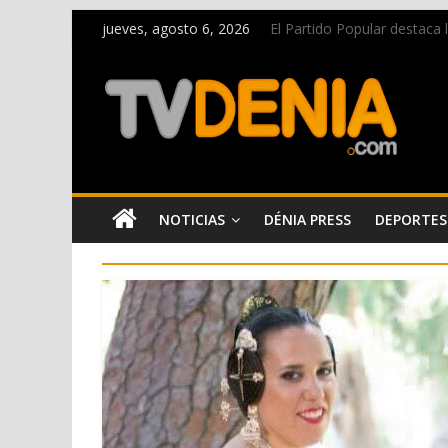
jueves, agosto 6, 2026
El Partido Popular destaca
La Entraeta Festera llena d
El XII Festival de Jazz de 
Los Moros y Cristianos 2026 
Una nueva campaña anima a l
NOTICIAS
DÉNIA PRESS
DEPORTES