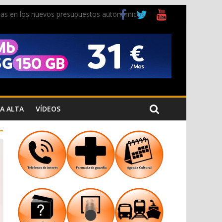
ladas en los nuevos presupuestos autonómicos
 Cristiana
 los Jardins de Torrecremada
A ALTA
VÍDEOS