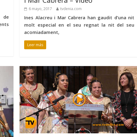
i Mar Cabrera – Vídeo
6 mayo, 2017
tvdenia.com
t de
Ines Alacreu i Mar Cabrera han gaudit d’una nit
ents
molt especial en el seu regnat la nit del seu
acomiadament,
Leer más