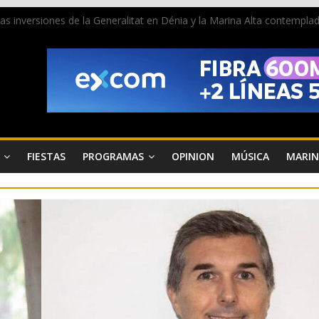
 las inversiones de la Generalitat en Dénia y la Marina Alta contemp
e ambiente la calle Marqués de Campo con la recepción a la Capitanía
Dénia reunirá durante agosto a figuras nacionales e internacionales en
reciben las llaves de la ciudad y dan inicio a las fiestas en Dénia
a juventud a disfrutar de la fiesta sin alcohol
FIESTAS
PROGRAMAS
OPINION
MÚSICA
MARIN