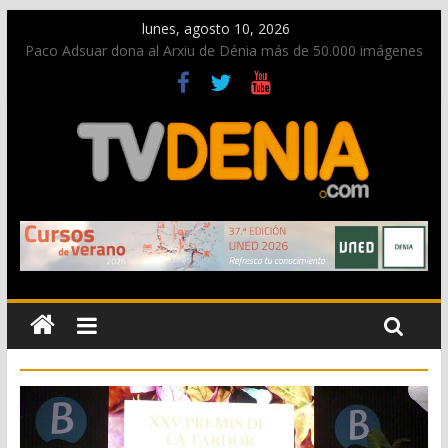
lunes, agosto 10, 2026
Paco Adsuar dona al Arxiu de Dénia más de 50.000 imágenes
de la memoria visual de la ciudad
Nacen las primeras tortugas de Diana y eclosionan otras no
identificadas en la playa de Les Deveses
Dos personas fallecen en un grave accidente en la N-332
entre Benissa y Calp
Una nueva oportunidad para donar sangre en Cruz Roja
Dénia
El bando moro protagonista en la Segunda Entraeta Festera