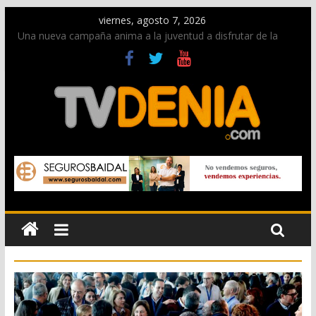
viernes, agosto 7, 2026
Una nueva campaña anima a la juventud a disfrutar de la
fiesta sin alcohol
Paco Adsuar dona al Arxiu de Dénia más de 50.000 imágenes
de la memoria visual de la ciudad
La Entraeta Festera llena de ambiente la calle Marqués de
Campo con la recepción a la Capitanía Cristiana
El XII Festival de Jazz de Dénia reunirá durante agosto a
figuras nacionales e internacionales en los Jardins de
Torrecremada
Los Moros y Cristianos 2026 reciben las llaves de la ciudad y
dan inicio a las fiestas en Dénia