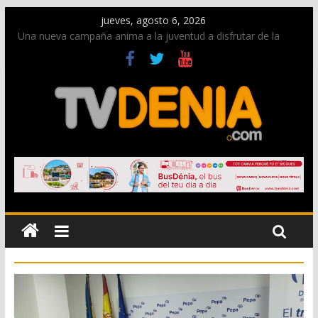
jueves, agosto 6, 2026
Una nueva campaña anima a la juventud a disfrutar de la
fiesta sin alcohol
Paco Adsuar dona al Arxiu de Dénia más de 50.000 imágenes
de la memoria visual de la ciudad
La Entraeta Festera llena de ambiente la calle Marqués de
Campo con la recepción a la Capitanía Cristiana
El XII Festival de Jazz de Dénia reunirá durante agosto a
figuras nacionales e internacionales en los Jardins de
Torrecremada
Los Moros y Cristianos 2026 reciben las llaves de la ciudad y
dan inicio a las fiestas en Dénia