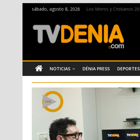
sábado, agosto 8, 2026
Los Moros y Cristianos 2026
El bando moro protagonist
Paco Adsuar dona al Arxiu
La Entraeta Festera llena 
El XII Festival de Jazz de
NOTICIAS
DÉNIA PRESS
DEPORTES