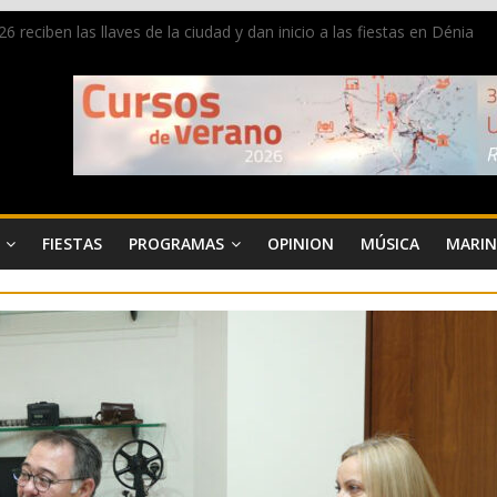
 reciben las llaves de la ciudad y dan inicio a las fiestas en Dénia
a en la Segunda Entraeta Festera
 de Dénia más de 50.000 imágenes de la memoria visual de la ciudad
de ambiente la calle Marqués de Campo con la recepción a la Capitaní
 Dénia reunirá durante agosto a figuras nacionales e internacionales e
FIESTAS
PROGRAMAS
OPINION
MÚSICA
MARIN