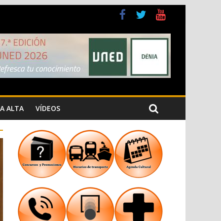
a Cristiana
n los Jardins de Torrecremada
A ALTA
VÍDEOS