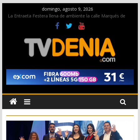
domingo, agosto 9, 2026
La Entraeta Festera llena de ambiente la calle Marqués de
Campo con la recepción a la Capitanía Cristiana
Dos personas fallecen en un grave accidente en la N-332
entre Benissa y Calp
Una nueva oportunidad para donar sangre en Cruz Roja
Dénia
El bando moro protagonista en la Segunda Entraeta Festera
Paco Adsuar dona al Arxiu de Dénia más de 50.000 imágenes
de la memoria visual de la ciudad