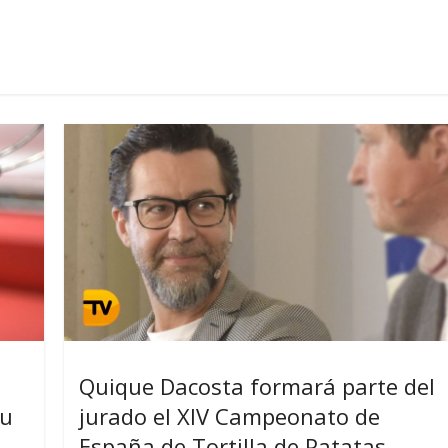
Quique Dacosta formará parte del
su
jurado el XIV Campeonato de
España de Tortilla de Patatas