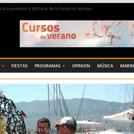
la juventud a disfrutar de la fiesta sin alcohol
 de Dénia más de 50.000 imágenes de la memoria visual de la ciudad
de ambiente la calle Marqués de Campo con la recepción a la Capitaní
Dénia reunirá durante agosto a figuras nacionales e internacionales e
 reciben las llaves de la ciudad y dan inicio a las fiestas en Dénia
FIESTAS
PROGRAMAS
OPINION
MÚSICA
MARIN