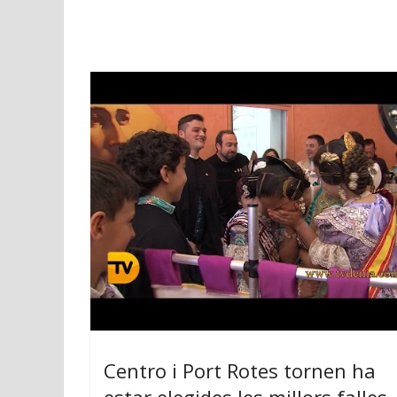
Centro i Port Rotes tornen ha
estar elegides les millors falles