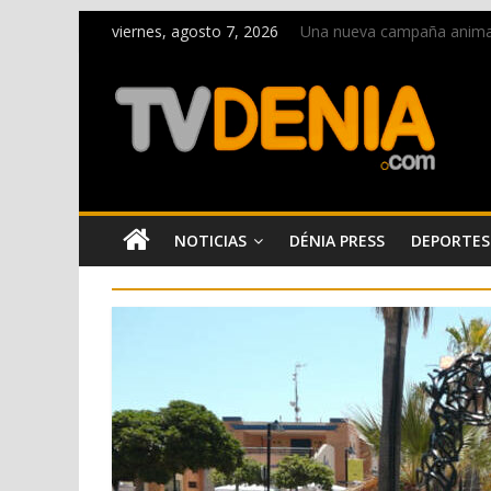
viernes, agosto 7, 2026
Una nueva campaña anima a 
Paco Adsuar dona al Arxiu
La Entraeta Festera llena 
El XII Festival de Jazz de 
Los Moros y Cristianos 2026
NOTICIAS
DÉNIA PRESS
DEPORTES