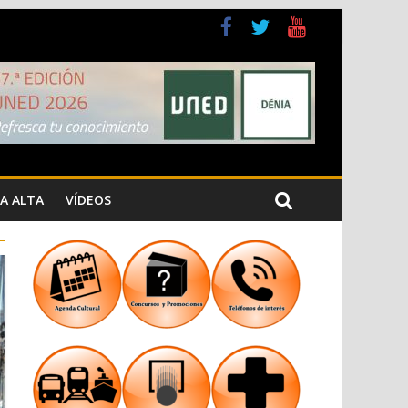
a Cristiana
n los Jardins de Torrecremada
A ALTA
VÍDEOS