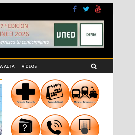
a Cristiana
n los Jardins de Torrecremada
A ALTA
VÍDEOS