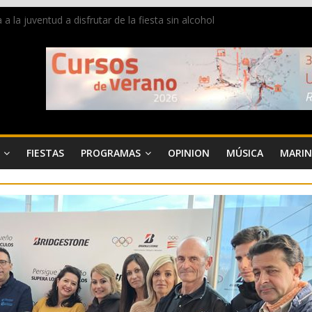
la juventud a disfrutar de la fiesta sin alcohol
 de Dénia más de 50.000 imágenes de la memoria visual de la ciudad
de ambiente la calle Marqués de Campo con la recepción a la Capitaní
Dénia reunirá durante agosto a figuras nacionales e internacionales e
 reciben las llaves de la ciudad y dan inicio a las fiestas en Dénia
FIESTAS
PROGRAMAS
OPINION
MÚSICA
MARIN