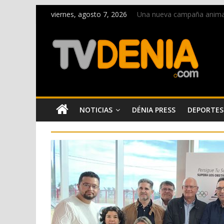
viernes, agosto 7, 2026
Una nueva campaña anima a 
Paco Adsuar dona al Arxiu
La Entraeta Festera llena 
El XII Festival de Jazz de 
Los Moros y Cristianos 2026
NOTICIAS
DÉNIA PRESS
DEPORTES