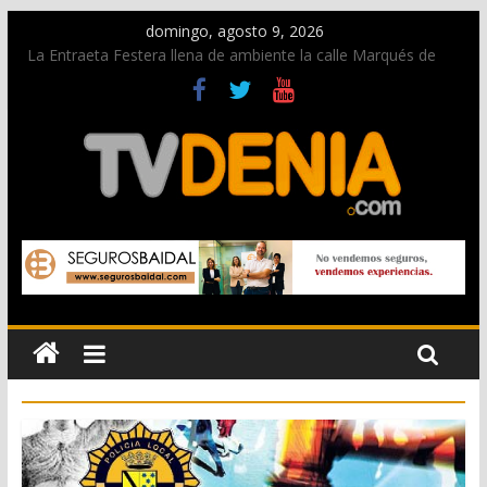
domingo, agosto 9, 2026
La Entraeta Festera llena de ambiente la calle Marqués de
Campo con la recepción a la Capitanía Cristiana
Dos personas fallecen en un grave accidente en la N-332
entre Benissa y Calp
Una nueva oportunidad para donar sangre en Cruz Roja
Dénia
El bando moro protagonista en la Segunda Entraeta Festera
Paco Adsuar dona al Arxiu de Dénia más de 50.000 imágenes
de la memoria visual de la ciudad