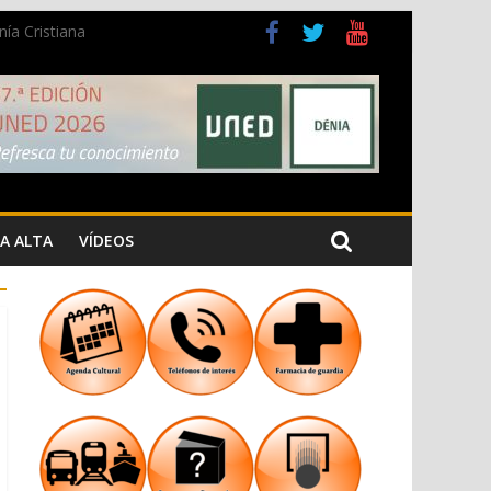
ía Cristiana
ad
A ALTA
VÍDEOS