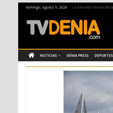
domingo, agosto 9, 2026
La Entraeta Festera llen
Dos personas fallecen en
Una nueva oportunidad p
El bando moro protagoni
Paco Adsuar dona al Arx
NOTICIAS
DÉNIA PRESS
DEPORTES