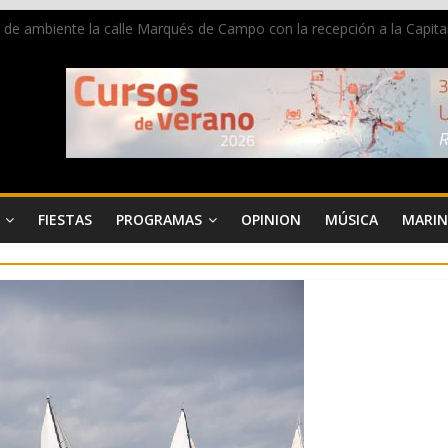
a de ambiente la calle Marqués de Campo con la recepción a la Capitan
 un grave accidente en la N-332 entre Benissa y Calp
ara donar sangre en Cruz Roja Dénia
sta en la Segunda Entraeta Festera
iu de Dénia más de 50.000 imágenes de la memoria visual de la ciud
FIESTAS
PROGRAMAS
OPINION
MÚSICA
MARIN