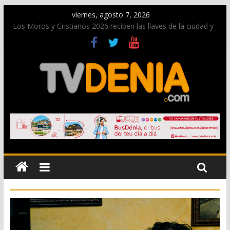
viernes, agosto 7, 2026
Los Moros y Cristianos 2026 reciben las llaves de la ciudad y
dan inicio a las fiestas en Dénia
El bando moro protagonista en la Segunda Entraeta Festera
Paco Adsuar dona al Arxiu de Dénia más de 50.000 imágenes
de la memoria visual de la ciudad
La Entraeta Festera llena de ambiente la calle Marqués de
Campo con la recepción a la Capitanía Cristiana
El XII Festival de Jazz de Dénia reunirá durante agosto a
figuras nacionales e internacionales en los Jardins de
Torrecremada