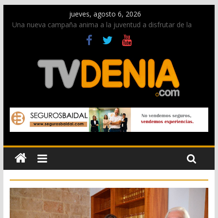
jueves, agosto 6, 2026
Una nueva campaña anima a la juventud a disfrutar de la
fiesta sin alcohol
Paco Adsuar dona al Arxiu de Dénia más de 50.000 imágenes
de la memoria visual de la ciudad
La Entraeta Festera llena de ambiente la calle Marqués de
Campo con la recepción a la Capitanía Cristiana
El XII Festival de Jazz de Dénia reunirá durante agosto a
figuras nacionales e internacionales en los Jardins de
Torrecremada
Los Moros y Cristianos 2026 reciben las llaves de la ciudad y
dan inicio a las fiestas en Dénia