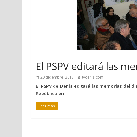
El PSPV editará las m
20 diciembre, 2013
tvdenia.com
El PSPV de Dénia editará las memorias del d
República en
Leer más