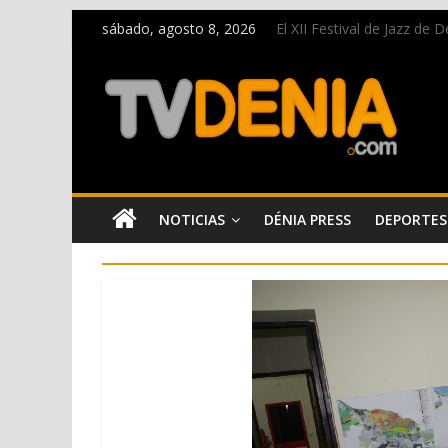
sábado, agosto 8, 2026
El XII Festival de Jazz de
Una nueva oportunidad pa
El bando moro protagonist
Paco Adsuar dona al Arxiu
La Entraeta Festera llena 
NOTICIAS
DÉNIA PRESS
DEPORTES