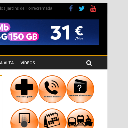
n los Jardins de Torrecremada
a Cristiana
A ALTA
VÍDEOS