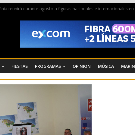
 Dénia reunirá durante agosto a figuras nacionales e internacionales e
ra donar sangre en Cruz Roja Dénia
a en la Segunda Entraeta Festera
 de Dénia más de 50.000 imágenes de la memoria visual de la ciudad
de ambiente la calle Marqués de Campo con la recepción a la Capitaní
FIESTAS
PROGRAMAS
OPINION
MÚSICA
MARIN