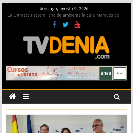
domingo, agosto 9, 2026
La Entraeta Festera llena de ambiente la calle Marqués de
Campo con la recepción a la Capitanía Cristiana
Dos personas fallecen en un grave accidente en la N-332
entre Benissa y Calp
Una nueva oportunidad para donar sangre en Cruz Roja
Dénia
El bando moro protagonista en la Segunda Entraeta Festera
Paco Adsuar dona al Arxiu de Dénia más de 50.000 imágenes
de la memoria visual de la ciudad