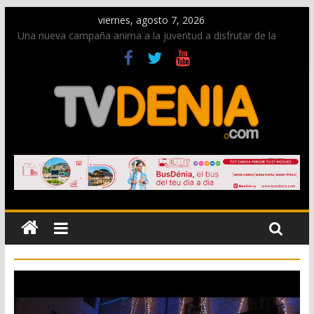
viernes, agosto 7, 2026
Una nueva campaña anima a la juventud a disfrutar de la
fiesta sin alcohol
Paco Adsuar dona al Arxiu de Dénia más de 50.000 imágenes
de la memoria visual de la ciudad
La Entraeta Festera llena de ambiente la calle Marqués de
Campo con la recepción a la Capitanía Cristiana
El XII Festival de Jazz de Dénia reunirá durante agosto a
figuras nacionales e internacionales en los Jardins de
Torrecremada
Los Moros y Cristianos 2026 reciben las llaves de la ciudad y
dan inicio a las fiestas en Dénia