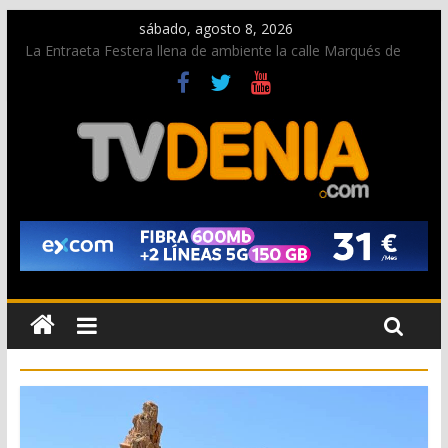
sábado, agosto 8, 2026
La Entraeta Festera llena de ambiente la calle Marqués de
Campo con la recepción a la Capitanía Cristiana
Dos personas fallecen en un grave accidente en la N-332
entre Benissa y Calp
Una nueva oportunidad para donar sangre en Cruz Roja
Dénia
El bando moro protagonista en la Segunda Entraeta Festera
Paco Adsuar dona al Arxiu de Dénia más de 50.000 imágenes
de la memoria visual de la ciudad