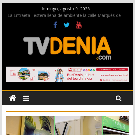
domingo, agosto 9, 2026
La Entraeta Festera llena de ambiente la calle Marqués de
Campo con la recepción a la Capitanía Cristiana
Dos personas fallecen en un grave accidente en la N-332
entre Benissa y Calp
Una nueva oportunidad para donar sangre en Cruz Roja
Dénia
El bando moro protagonista en la Segunda Entraeta Festera
Paco Adsuar dona al Arxiu de Dénia más de 50.000 imágenes
de la memoria visual de la ciudad