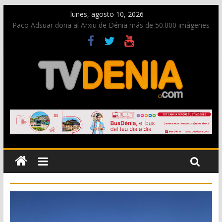
lunes, agosto 10, 2026
Paco Adsuar dona al Arxiu de Dénia más de 50.000 imágenes
de la memoria visual de la ciudad
Nacen las primeras tortugas de Diana y eclosionan otras no
identificadas en la playa de Les Deveses
Dos personas fallecen en un grave accidente en la N-332
entre Benissa y Calp
Una nueva oportunidad para donar sangre en Cruz Roja
Dénia
El bando moro protagonista en la Segunda Entraeta Festera