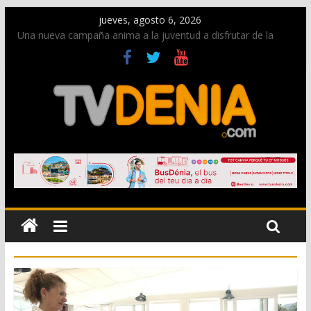
jueves, agosto 6, 2026
Una nueva campaña anima a la juventud a disfrutar de la
fiesta sin alcohol
Paco Adsuar dona al Arxiu de Dénia más de 50.000 imágenes
de la memoria visual de la ciudad
La Entraeta Festera llena de ambiente la calle Marqués de
Campo con la recepción a la Capitanía Cristiana
El XII Festival de Jazz de Dénia reunirá durante agosto a
figuras nacionales e internacionales en los Jardins de
Torrecremada
Los Moros y Cristianos 2026 reciben las llaves de la ciudad y
dan inicio a las fiestas en Dénia