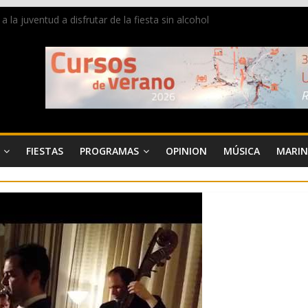
a juventud a disfrutar de la fiesta sin alcohol
de Dénia más de 50.000 imágenes de la memoria visual de la ciudad
e ambiente la calle Marqués de Campo con la recepción a la Capitanía
Dénia reunirá durante agosto a figuras nacionales e internacionales en
reciben las llaves de la ciudad y dan inicio a las fiestas en Dénia
FIESTAS
PROGRAMAS
OPINION
MÚSICA
MARIN