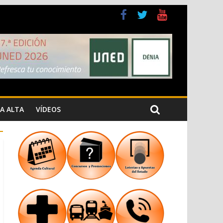
 Cristiana
 los Jardins de Torrecremada
A ALTA
VÍDEOS