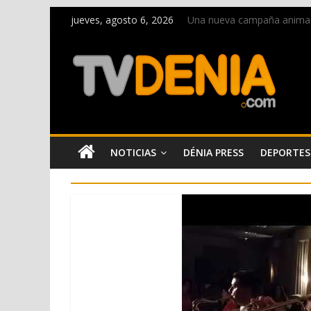
jueves, agosto 6, 2026
Una nueva campaña anima a l
Paco Adsuar dona al Arxiu 
La Entraeta Festera llena d
El XII Festival de Jazz de 
Los Moros y Cristianos 2026 
NOTICIAS
DÉNIA PRESS
DEPORTES