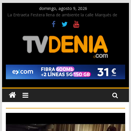
domingo, agosto 9, 2026
La Entraeta Festera llena de ambiente la calle Marqués de
Campo con la recepción a la Capitanía Cristiana
Dos personas fallecen en un grave accidente en la N-332
entre Benissa y Calp
Una nueva oportunidad para donar sangre en Cruz Roja
Dénia
El bando moro protagonista en la Segunda Entraeta Festera
Paco Adsuar dona al Arxiu de Dénia más de 50.000 imágenes
de la memoria visual de la ciudad