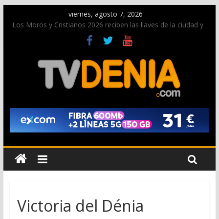
viernes, agosto 7, 2026
Los Moros y Cristianos 2026 reciben las llaves de la ciudad y
dan inicio a las fiestas en Dénia
El bando moro protagonista en la Segunda Entraeta Festera
Paco Adsuar dona al Arxiu de Dénia más de 50.000 imágenes
de la memoria visual de la ciudad
La Entraeta Festera llena de ambiente la calle Marqués de
Campo con la recepción a la Capitanía Cristiana
El XII Festival de Jazz de Dénia reunirá durante agosto a
figuras nacionales e internacionales en los Jardins de
Torrecremada
Victoria del Dénia